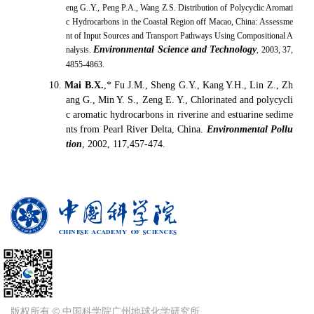
eng G..Y., Peng P.A., Wang Z.S. Distribution of Polycyclic Aromati
c Hydrocarbons in the Coastal Region off Macao, China: Assessme
nt of Input Sources and Transport Pathways Using Compositional A
Environmental Science and Technology
nalysis.
, 2003, 37,
4855-4863.
10.
Mai B.X.
,* Fu J.M., Sheng G.Y., Kang Y.H., Lin Z., Zh
ang G., Min Y. S., Zeng E. Y., Chlorinated and polycycli
c aromatic hydrocarbons in riverine and estuarine sedime
nts from Pearl River Delta, China.
Environmental Pollu
tion
, 2002, 117,457-474.
版权所有 © 中国科学院广州地球化学研究所