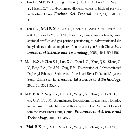
Mai B.X.
5. Chen D.,
, Song J., Sun Q.H., Luo Y., Luo X.J., Zeng E.
Y., Hale R.C.*, Polybrominated diphenyl ethers in birds of prey fro
Environ. Sci. Technol.
m Northern China.
, 2007, 41, 1828-183
3.
Mai B.X.
6. Chen L.G.,
,* Bi X.H., Chen S.J., Wang X.M., Ran Y., Lu
o X.J., Sheng G.Y., Fu J.M., Zeng E.Y., Concentration levels, comp
ositional profiles and gas-particle partitioning of polybrominated dip
Env
henyl ethers in the atmosphere of an urban city in South China.
ironmental Science and Technology
, 2006 , 40,1190-1196.
Mai B.X.
7.
,* Chen S.J., Luo X.J., Chen L.G., Yang Q.S., Sheng G.
Y., Peng P.A., Fu J.M., Zeng E.Y., Distribution of Polybrominated
Diphenyl Ethers in Sediments of the Pearl River Delta and Adjacent
Environmental Science and Technology
South China Sea.
,
2005, 39, 3521-3527. .
Mai B.X.
8.
,* Zeng E.Y., Luo X.J., Yang Q.S., Zhang G., Li X.D., Sh
eng G,Y., Fu J.M., Abundances, Depositional Fluxes, and Homolog
ue Patterns of Polychlorinated Biphenyls in Dated Sediment Cores f
Environmental Science and
rom the Pearl River Delta, China.
Technology
, 2005, 39 , 49-56.
Mai B.X.
9.
,* Qi S.H., Zeng E.Y., Yang Q.S., Zhang G., Fu J.M., Sh