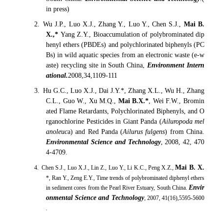
in press)
2. Wu J.P., Luo X.J., Zhang Y., Luo Y., Chen S.J.,
Mai B.
X.,*
Yang Z.Y., Bioaccumulation of polybrominated dip
henyl ethers (PBDEs) and polychlorinated biphenyls (PC
Bs) in wild aquatic species from an electronic waste (e-w
aste) recycling site in South China,
Environment Intern
ational.
2008,34,1109-111
3. Hu G.C., Luo X.J., Dai J.Y.*, Zhang X.L., Wu H., Zhang
C.L., Guo W., Xu M.Q.,
Mai B.X.*
, Wei F.W., Bromin
ated Flame Retardants, Polychlorinated Biphenyls, and O
rganochlorine Pesticides in Giant Panda (
Ailuropoda mel
anoleuc
a) and Red Panda (
Ailurus fulgens
) from China.
Environmental Science and Technology
, 2008, 42, 470
4-4709.
Mai B. X.
4. Chen S.J., Luo X.J., Lin Z., Luo Y., Li K.C., Peng X.Z.,
*, Ran Y., Zeng E.Y., Time trends of polybrominated diphenyl ethers
Envir
in sediment cores from the Pearl River Estuary, South China.
onmental Science and Technology
, 2007, 41(16),5595-5600
.