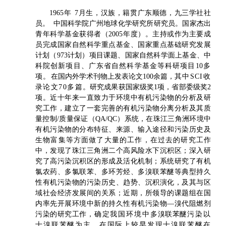
1965年 7月生，汉族，籍贯广东顺德，九三学社社
员。 中国科学院广州地球化学研究所研究员。国家杰出
青年科学基金获得者（2005年度）。主持或作为主要成
员完成国家自然科学重点基金、国家重点基础研究发展
计划（973计划）项目课题、国家自然科学面上基金、中
科院创新项目、广东省自然科学基金等科研项目10
多
项。
在国内外学术刊物上发表论文100余篇，
其中SCI收
录论文70多篇
。研究成果获国家级奖1项，省部委级奖2
项。近十年来一直致力于环境中有机污染物的分析及研
究工作，建立了一套完善的有机污染物分离分析及其质
量控制/质量保证（QA/QC）系统，在珠江三角洲环境中
有机污染物的分布特征、来源、输入途径和污染历史及
生物富集等方面做了大量的工作，在过去的研究工作
中，发现了珠江三角洲二个高风险水下沉积区；深入研
究了高污染沉积区的形成及活化机制；系统研究了有机
氯农药、多氯联苯、多环芳烃、多溴联苯醚等典型持久
性有机污染物的污染历史、趋势、沉积演化，及其与区
域社会经济发展间的关系；近期，所领导的课题组在国
内率先开展环境中新的持久性有机污染物—溴代阻燃剂
污染的研究工作，
确定我国环境中
多溴联苯醚
污染以
十溴联苯醚为主，在国际上较早发现十溴联苯醚在