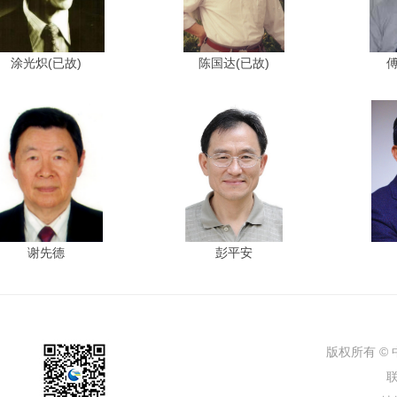
涂光炽(已故)
陈国达(已故)
傅
谢先德
彭平安
版权所有 ©
联