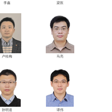
李鑫
梁医
卢桂梅
马亮
孙明道
谭伟