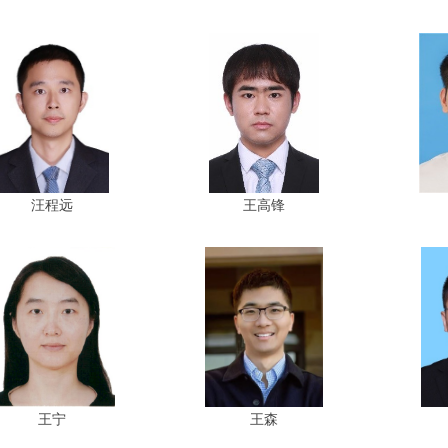
汪程远
王高锋
王宁
王森