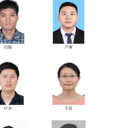
闫龑
严爽
叶丰
于双