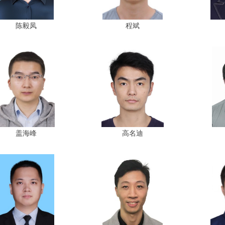
陈毅凤
程斌
盖海峰
高名迪