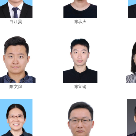
白江昊
陈承声
陈文煌
陈宣谕