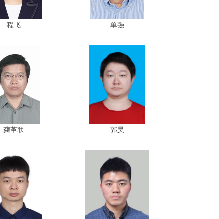
程飞
单强
龚革联
郭昊