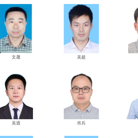
文晟
吴超
吴逍
肖兵