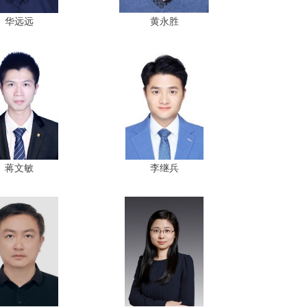
华远远
黄永胜
蒋文敏
李继兵