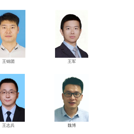
王锦团
王军
王志兵
魏博