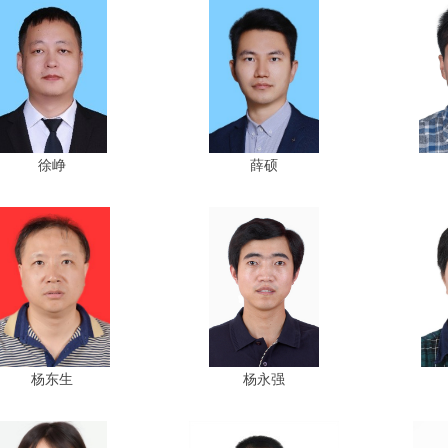
徐峥
薛硕
杨东生
杨永强