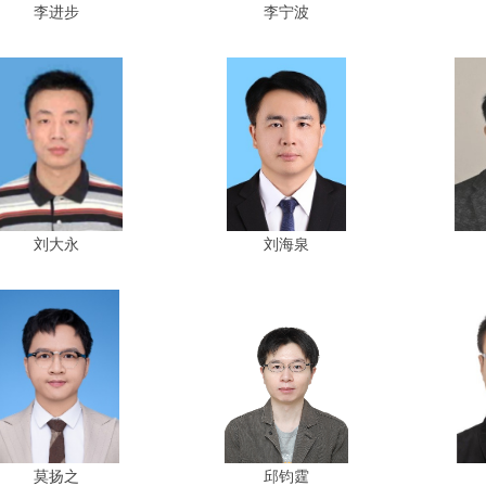
李进步
李宁波
刘大永
刘海泉
莫扬之
邱钧霆