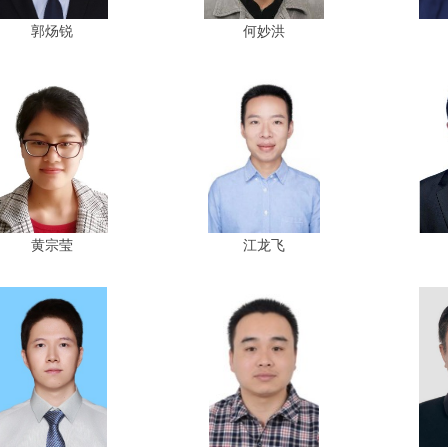
郭炀锐
何妙洪
黄宗莹
江龙飞