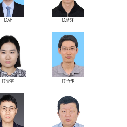
陈键
陈情泽
陈雪霏
陈怡伟