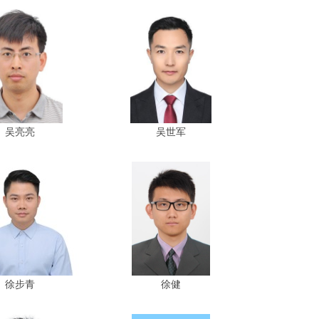
吴亮亮
吴世军
徐步青
徐健