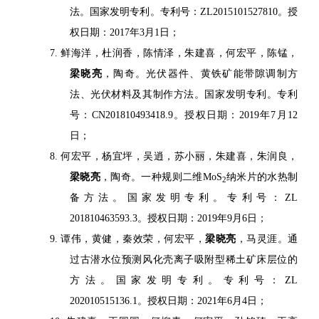
法。国家发明专利。专利号：ZL2015101527810。授
权日期：2017年3月1日；
7. 鲜海洋，杜润香，陈情泽，朱建喜，何宏平，陈锰，
梁晓亮
，陶奇。光伏器件、黄铁矿能带隙调制方
法、光伏材料及其制作方法。国家发明专利。专利
号：CN201810493418.9。授权日期：2019年7月12
日；
8. 何宏平，杨宜坪，吴逍，苏小丽，朱建喜，朱润良，
梁晓亮
，陶奇
。一种规则二维
MoS
纳米片的水热制
2
备方法。国家发明专利。专利号：ZL
201810463593.3。授权日期：2019年9月6日；
9. 谭伟，黄健，秦效荣，何宏平，
梁晓亮
，马灵涯。通
过古潜水位预测风化壳离子吸附型稀土矿床层位的
方法。国家发明专利。专利号：ZL
202010515136.1。授权日期：2021年6月4日；