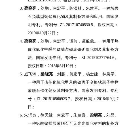
ZL201811607632.9。授权日期：2021年1月5日；
3.
梁晓亮
，刘鹏，何宏平，陈汉林，朱建喜。一种坡缕
石负载型铜锰氧化物及其制备方法和应用。国家发
明专利。专利号: ZL 201710740530.5。授权日期：
2019年10月22日；
4.
梁晓亮
，刘鹏，何宏平，谭伟，谭服鼎。一种用于热
催化氧化甲醛的锰掺杂磁赤铁矿催化剂及其制备方
法。国家发明专利。专利号：ZL 201510371764.6。
授权日期：2018年6月19日；
5. 戚飞鸿，
梁晓亮
，刘鹏，何宏平，杨士建，林枭举。
一种用于热催化氧化甲苯的铁离子交换钛离子柱撑
蒙脱石催化剂及其制备方法。国家发明专利。专利
号：ZL 201510560923.7。授权日期：2018年9月7
日；
6. 朱润良，徐天缘，何宏平，朱建喜，
梁晓亮
，刘晶。
一种钒酸铋插层蒙脱石可见光光催化材料的制备方