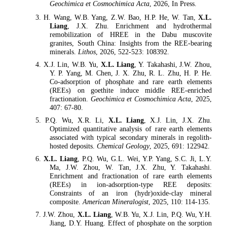
Geochimica et Cosmochimica Acta
, 2026, In Press.
3. H. Wang, W.B. Yang, Z.W. Bao, H.P. He, W. Tan,
X.L.
Liang
, J.X. Zhu. Enrichment and hydrothermal
remobilization of HREE in the Dabu muscovite
granites, South China: Insights from the REE-bearing
minerals.
Lithos
, 2026, 522-523: 108392.
4. X.J. Lin, W.B. Yu,
X.L. Liang
, Y. Takahashi, J.W. Zhou,
Y. P. Yang, M. Chen, J. X. Zhu, R. L. Zhu, H. P. He.
Co-adsorption of phosphate and rare earth elements
(REEs) on goethite induce middle REE-enriched
fractionation.
Geochimica et Cosmochimica Acta
, 2025,
407: 67-80.
5. P.Q. Wu, X.R. Li,
X.L. Liang
, X.J. Lin, J.X. Zhu.
Optimized quantitative analysis of rare earth elements
associated with typical secondary minerals in regolith-
hosted deposits.
Chemical Geology
, 2025, 691: 122942.
6.
X.L. Liang
, P.Q. Wu, G.L. Wei, Y.P. Yang, S.C. Ji, L.Y.
Ma, J.W. Zhou, W. Tan, J.X. Zhu, Y. Takahashi.
Enrichment and fractionation of rare earth elements
(REEs) in ion-adsorption-type REE deposits:
Constraints of an iron (hydr)oxide-clay mineral
composite.
American Mineralogist
, 2025, 110: 114-135.
7. J.W. Zhou,
X.L. Liang
, W.B. Yu, X.J. Lin, P.Q. Wu, Y.H.
Jiang, D.Y. Huang. Effect of phosphate on the sorption