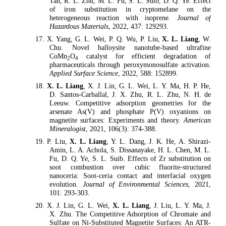
Tan, R. L. Zhu, M. L. Fu, S. L. Suib, D. Q. Ye. Effect
of iron substitution in cryptomelane on the
heterogeneous reaction with isoprene.
Journal of
Hazardous Materials
, 2022, 437: 129293.
17. X. Yang, G. L. Wei, P. Q. Wu, P. Liu,
X. L. Liang
, W.
Chu. Novel halloysite nanotube-based ultrafine
CoMn
O
catalyst for efficient degradation of
2
4
pharmaceuticals through peroxymonosulfate activation.
Applied Surface Science
, 2022, 588: 152899.
18.
X. L. Liang
, X. J. Lin, G. L. Wei, L. Y. Ma, H. P. He,
D. Santos-Carballal, J. X. Zhu, R. L. Zhu, N. H. de
Leeuw. Competitive adsorption geometries for the
arsenate As(V) and phosphate P(V) oxyanions on
magnetite surfaces: Experiments and theory.
American
Mineralogist
, 2021, 106(3): 374-388.
19. P. Liu,
X. L. Liang
, Y. L. Dang, J. K. He, A. Shirazi-
Amin, L. A. Achola, S. Dissanayake, H. L. Chen, M. L.
Fu, D. Q. Ye, S. L. Suib. Effects of Zr substitution on
soot combustion over cubic fluorite-structured
nanoceria: Soot-ceria contact and interfacial oxygen
evolution.
Journal of Environmental Sciences
, 2021,
101: 293-303.
20. X. J. Lin, G. L. Wei,
X. L. Liang
, J. Liu, L. Y. Ma, J.
X. Zhu. The Competitive Adsorption of Chromate and
Sulfate on Ni-Substituted Magnetite Surfaces: An ATR-