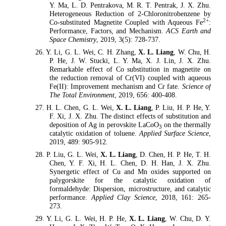
Y. Ma, L. D. Pentrakova, M. R. T. Pentrak, J. X. Zhu.
Heterogeneous Reduction of 2-Chloronitrobenzene by
2+
Co-substituted Magnetite Coupled with Aqueous Fe
:
Performance, Factors, and Mechanism.
ACS Earth and
Space Chemistry
, 2019, 3(5): 728-737.
26. Y. Li, G. L. Wei, C. H. Zhang,
X. L. Liang
, W. Chu, H.
P. He, J. W. Stucki, L. Y. Ma, X. J. Lin, J. X. Zhu.
Remarkable effect of Co substitution in magnetite on
the reduction removal of Cr(VI) coupled with aqueous
Fe(II): Improvement mechanism and Cr fate.
Science of
The Total Environment
, 2019, 656: 400-408.
27. H. L. Chen, G. L. Wei,
X. L. Liang
, P. Liu, H. P. He, Y.
F. Xi, J. X. Zhu. The distinct effects of substitution and
deposition of Ag in perovskite LaCoO
on the thermally
3
catalytic oxidation of toluene.
Applied Surface Science
,
2019, 489: 905-912.
28. P. Liu, G. L. Wei,
X. L. Liang
, D. Chen, H. P. He, T. H.
Chen, Y. F. Xi, H. L. Chen, D. H. Han, J. X. Zhu.
Synergetic effect of Cu and Mn oxides supported on
palygorskite for the catalytic oxidation of
formaldehyde: Dispersion, microstructure, and catalytic
performance.
Applied Clay Science
, 2018, 161: 265-
273.
29. Y. Li, G. L. Wei, H. P. He,
X. L. Liang
, W. Chu, D. Y.