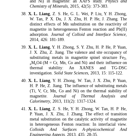
and Ni) in magnetite: an XAFS study.
Physics and
Chemistry of Minerals
, 2015, 42(5): 373-383.
38.
X. L. Liang
, Z. S. He, G. L. Wei, P. Liu, Y. H. Zhong,
W. Tan, P. X. Du, J. X. Zhu, H. P. He, J. Zhang. The
distinct effects of Mn substitution on the reactivity of
magnetite in heterogeneous Fenton reaction and Pb(II)
adsorption.
Journal of Colloid and Interface Science
,
2014, 426: 181-189.
39.
X. L. Liang
, Y. H. Zhong, S. Y. Zhu, H. P. He, P. Yuan,
J. X. Zhu, Z. Jiang. The valence and site occupancy of
substituting metals in magnetite spinel structure Fe
3-
M
O4 (M = Cr, Mn, Co and Ni) and their influence on
x
x
thermal stability: An XANES and TG-DSC
investigation.
Solid State Sciences
, 2013, 15: 115-122.
40.
X. L. Liang
, Y. H. Zhong, W. Tan, J. X. Zhu, P. Yuan,
H. P. He, Z. Jiang. The influence of substituting metals
(Ti, V, Cr, Mn, Co and Ni) on the thermal stability of
magnetite.
Journal of Thermal Analysis and
Calorimetry
, 2013, 111(2): 1317-1324.
41.
X. L. Liang
, Z. S. He, Y. H. Zhong, W. Tan, H. P. He,
P. Yuan, J. X. Zhu, J. Zhang. The effect of transition
metal substitution on the catalytic activity of magnetite
in heterogeneous Fenton reaction: In interfacial view.
Colloids And Surfaces A-physicochemical And
Engineering Aspects
, 2013, 435: 28-35.