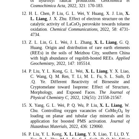
of hydroxyl radical production.
Geochimica et
Cosmochimica Acta
, 2022, 321: 170-183.
12. H. L. Chen, P. Liu, G. L. Wei, Y. Huang, X. J. Lin,
X.
L. Liang
, J. X. Zhu. Effect of electron structure on the
catalytic activity of LaCoO
perovskite towards toluene
3
oxidation.
Chemical
Communications
, 2022, 58: 4731-
4734.
13. Z. L. Lin, G. L. Wei, J. L. Zhang,
X. L. Liang
, G. Q.
Huang. Origin and distribution of rare earth elements
(REEs) in the soils of Meizhou City, southern China
with high abundance of regolith-hosted REEs.
Applied
Geochemistry
, 2022, 147: 105514.
14. P. Liu, Y. L. Kong, G. L. Wei,
X. L. Liang
, Y. X. Liao,
C. Wang, Q. M. Ren, T. Li, M. L. Fu, S. L. Suib, D
.Q. Ye. Different Reactivity of Birnessite and
Cryptomelane toward Isoprene: Effect of Structure,
Morphology, and Exposed Faces.
The Journal of
Physical Chemistry C
, 2022, 126(51): 21558-21567.
15. X. Yang, G. L. Wei, P. Q. Wu, P. Liu,
X. L. Liang
, W.
Chu. Controlling oxygen vacancies of CoMn
O
by
2
4
loading on planar and tubular clay minerals and its
application for boosted PMS activation.
Journal of
Hazardous Materials
, 2022, 436: 129060.
16. P. Liu, Y. L. Kong,
X. L. Liang
, Y. X. Liao, T. Li, D. Y.