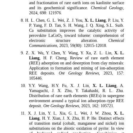
and fractionation of rare earth ions on kaolinite surface
and its geochemical significance.
Chemical Geology
,
2024, 698: 121976.
8. H. L. Chen, G. L. Wei, Z. J. You,
X. L. Liang
, P. Liu, Y.
P. Yang, F. D. Tan, S. H. Wang, J. Q. Xing, S.L. Suib.
Ca substitution improves the catalytic activity of
perovskite LaCoO
toward toluene: comprehension of
3
electronic structure alteration.
Chemical
Communications
, 2023, 59(80): 12015-12018.
9. Z. X. Wu, Y. Chen, Y. Wang, Y. Xu, Z. L. Lin,
X. L.
Liang
, H. F. Cheng. Review of rare earth element
(REE) adsorption on and desorption from clay minerals:
Application to formation and mining of ion-adsorption
REE deposits.
Ore Geology Reviews
, 2023, 157:
105446.
10. Y.Y. Wang, H.Y. Fu, X. J. Lin,
X. L. Liang
, A.
Yamaguchi, J. X. Zhu, Y. Takahashi, R. L. Zhu.
Distribution of rare earth elements (REEs) in supergene
environment around a typical ion adsorption–type REE
deposit.
Ore Geology Reviews
, 2023, 162: 105721.
11. X. J. Lin, Y. L. Xia, G. L. Wei, J. W. Zhou,
X. L.
Liang
, H. Y. Xian, J. X. Zhu, H. P. He. Distinct effects
of transition metal (cobalt, manganese and nickel) ion
substitutions on the abiotic oxidation of pyrite: In view