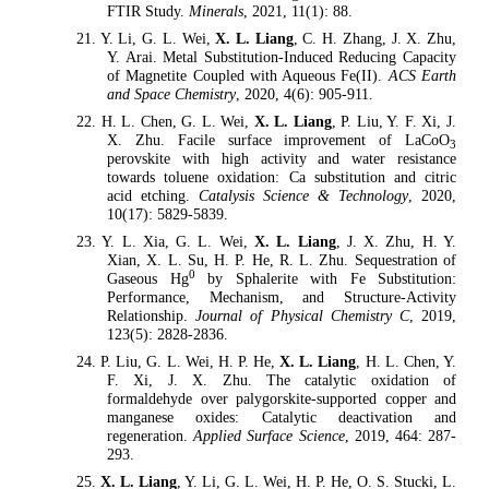
FTIR Study.
Minerals
, 2021, 11(1): 88.
21. Y. Li, G. L. Wei,
X. L. Liang
, C. H. Zhang, J. X. Zhu,
Y. Arai. Metal Substitution-Induced Reducing Capacity
of Magnetite Coupled with Aqueous Fe(II).
ACS Earth
and Space Chemistry
, 2020, 4(6): 905-911.
22. H. L. Chen, G. L. Wei,
X. L. Liang
, P. Liu, Y. F. Xi, J.
X. Zhu. Facile surface improvement of LaCoO
3
perovskite with high activity and water resistance
towards toluene oxidation: Ca substitution and citric
acid etching.
Catalysis Science & Technology
, 2020,
10(17): 5829-5839.
23. Y. L. Xia, G. L. Wei,
X. L. Liang
, J. X. Zhu, H. Y.
Xian, X. L. Su, H. P. He, R. L. Zhu. Sequestration of
0
Gaseous Hg
by Sphalerite with Fe Substitution:
Performance, Mechanism, and Structure-Activity
Relationship.
Journal of Physical Chemistry C
, 2019,
123(5): 2828-2836.
24. P. Liu, G. L. Wei, H. P. He,
X. L. Liang
, H. L. Chen, Y.
F. Xi, J. X. Zhu. The catalytic oxidation of
formaldehyde over palygorskite-supported copper and
manganese oxides: Catalytic deactivation and
regeneration.
Applied Surface Science
, 2019, 464: 287-
293.
25.
X. L. Liang
, Y. Li, G. L. Wei, H. P. He, O. S. Stucki, L.