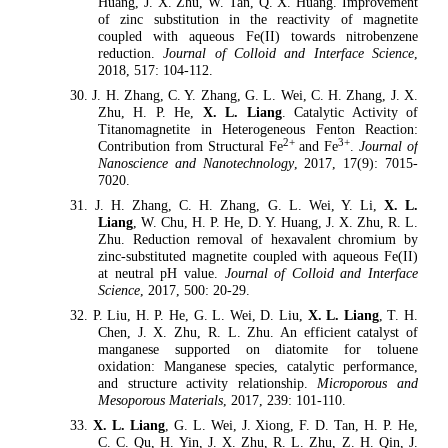
Huang, J. X. Zhu, W. Tan, Q. X. Huang. Improvement
of zinc substitution in the reactivity of magnetite
coupled with aqueous Fe(II) towards nitrobenzene
reduction.
Journal of Colloid and Interface Science
,
2018, 517: 104-112.
30. J. H. Zhang, C. Y. Zhang, G. L. Wei, C. H. Zhang, J. X.
Zhu, H. P. He,
X. L. Liang
. Catalytic Activity of
Titanomagnetite in Heterogeneous Fenton Reaction:
2+
3+
Contribution from Structural Fe
and Fe
.
Journal of
Nanoscience and Nanotechnology
, 2017, 17(9): 7015-
7020.
31. J. H. Zhang, C. H. Zhang, G. L. Wei, Y. Li,
X. L.
Liang
, W. Chu, H. P. He, D. Y. Huang, J. X. Zhu, R. L.
Zhu. Reduction removal of hexavalent chromium by
zinc-substituted magnetite coupled with aqueous Fe(II)
at neutral pH value.
Journal of Colloid and Interface
Science
, 2017, 500: 20-29.
32. P. Liu, H. P. He, G. L. Wei, D. Liu,
X. L. Liang
, T. H.
Chen, J. X. Zhu, R. L. Zhu. An efficient catalyst of
manganese supported on diatomite for toluene
oxidation: Manganese species, catalytic performance,
and structure activity relationship.
Microporous and
Mesoporous Materials
, 2017, 239: 101-110.
33.
X. L. Liang
, G. L. Wei, J. Xiong, F. D. Tan, H. P. He,
C. C. Qu, H. Yin, J. X. Zhu, R. L. Zhu, Z. H. Qin, J.