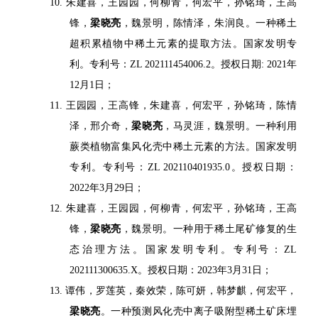
10. 朱建喜，王园园，何柳青，何宏平，孙铭琦，王高
锋，
梁晓亮
，魏景明，陈情泽，朱润良。一种稀土
超积累植物中稀土元素的提取方法。国家发明专
利。专利号：ZL 202111454006.2。授权日期: 2021年
12月1日；
11. 王园园，王高锋，朱建喜，何宏平，孙铭琦，陈情
泽，邢介奇，
梁晓亮
，马灵涯，魏景明。一种利用
蕨类植物富集风化壳中稀土元素的方法。国家发明
专利。专利号：ZL 202110401935.0。授权日期：
2022年3月29日；
12. 朱建喜，王园园，何柳青，何宏平，孙铭琦，王高
锋，
梁晓亮
，魏景明。一种用于稀土尾矿修复的生
态治理方法。国家发明专利。专利号：ZL
202111300635.X。授权日期：2023年3月31日；
13. 谭伟，罗莲英，秦效荣，陈可妍，韩梦麒，何宏平，
梁晓亮
。一种预测风化壳中离子吸附型稀土矿床埋