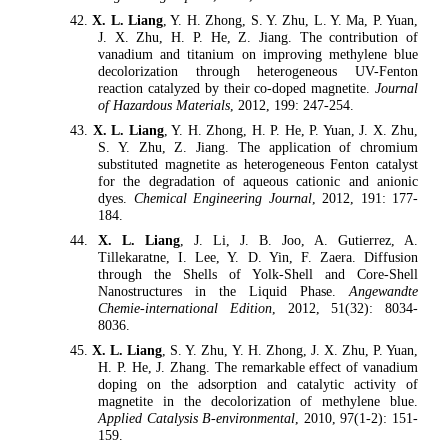
42.
X. L. Liang
, Y. H. Zhong, S. Y. Zhu, L. Y. Ma, P. Yuan,
J. X. Zhu, H. P. He, Z. Jiang. The contribution of
vanadium and titanium on improving methylene blue
decolorization through heterogeneous UV-Fenton
reaction catalyzed by their co-doped magnetite.
Journal
of Hazardous Materials
, 2012, 199: 247-254.
43.
X. L. Liang
, Y. H. Zhong, H. P. He, P. Yuan, J. X. Zhu,
S. Y. Zhu, Z. Jiang. The application of chromium
substituted magnetite as heterogeneous Fenton catalyst
for the degradation of aqueous cationic and anionic
dyes.
Chemical Engineering Journal
, 2012, 191: 177-
184.
44.
X. L. Liang
, J. Li, J. B. Joo, A. Gutierrez, A.
Tillekaratne, I. Lee, Y. D. Yin, F. Zaera. Diffusion
through the Shells of Yolk-Shell and Core-Shell
Nanostructures in the Liquid Phase.
Angewandte
Chemie-international Edition
, 2012, 51(32): 8034-
8036.
45.
X. L. Liang
, S. Y. Zhu, Y. H. Zhong, J. X. Zhu, P. Yuan,
H. P. He, J. Zhang. The remarkable effect of vanadium
doping on the adsorption and catalytic activity of
magnetite in the decolorization of methylene blue.
Applied Catalysis B-environmental
, 2010, 97(1-2): 151-
159.