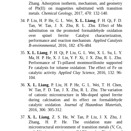
Zhang. Adsorption isotherm, mechanism, and geometry
of Pb(II) on magnetites substituted with transition
metals.
Chemical Geology
, 2017, 470: 132-140.
34. P. Liu, H. P. He, G. L. Wei,
X. L. Liang
, F. H. Qi, F. D.
Tan, W. Tan, J. X. Zhu, R. L. Zhu. Effect of Mn
substitution on the promoted formaldehyde oxidation
over spinel ferrite: Catalyst characterization,
performance and reaction mechanism.
Applied Catalysis
B-environmental
, 2016, 182: 476-484.
35.
X. L. Liang
, F. H. Qi, P. Liu, G. L. Wei, X. L. Su, L. Y.
Ma, H. P. He, X. J. Lin, Y. F. Xi, J. X. Zhu, R. L. Zhu.
Performance of Ti-pillared montmorillonite supported
Fe catalysts for toluene oxidation: The effect of Fe on
catalytic activity.
Applied Clay Science
, 2016, 132: 96-
104.
36.
X. L. Liang
, P. Liu, H. P. He, G. L. Wei, T. H. Chen,
W. Tan, F. D. Tan, J. X. Zhu, R. L. Zhu. The variation
of cationic microstructure in Mn-doped spinel ferrite
during calcination and its effect on formaldehyde
catalytic oxidation.
Journal of Hazardous Materials
,
2016, 306: 305-312.
37.
X. L. Liang
, Z. S. He, W. Tan, P. Liu, J. X. Zhu, J.
Zhang, H. P. He. The oxidation state and
microstructural environment of transition metals (V, Co,